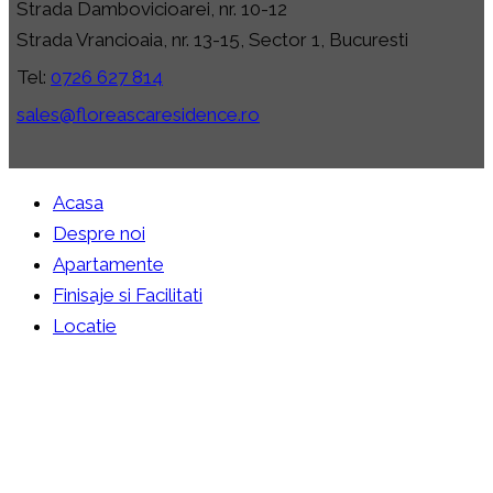
Strada Dambovicioarei, nr. 10-12
Strada Vrancioaia, nr. 13-15, Sector 1, Bucuresti
Tel:
0726 627 814
sales@floreascaresidence.ro
Acasa
Despre noi
Apartamente
Finisaje si Facilitati
Locatie